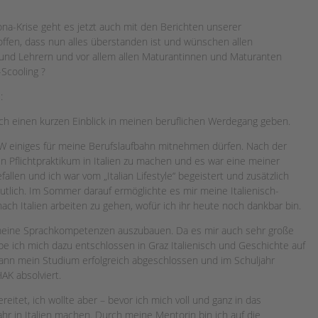
na-Krise geht es jetzt auch mit den Berichten unserer
offen, dass nun alles überstanden ist und wünschen allen
 und Lehrern und vor allem allen Maturantinnen und Maturanten
Scooling ?
:
uch einen kurzen Einblick in meinen beruflichen Werdegang geben.
LW einiges für meine Berufslaufbahn mitnehmen dürfen. Nach der
n Pflichtpraktikum in Italien zu machen und es war eine meiner
llen und ich war vom „Italian Lifestyle“ begeistert und zusätzlich
tlich. Im Sommer darauf ermöglichte es mir meine Italienisch-
ach Italien arbeiten zu gehen, wofür ich ihr heute noch dankbar bin.
 meine Sprachkompetenzen auszubauen. Da es mir auch sehr große
e ich mich dazu entschlossen in Graz Italienisch und Geschichte auf
dann mein Studium erfolgreich abgeschlossen und im Schuljahr
AK absolviert.
eitet, ich wollte aber – bevor ich mich voll und ganz in das
hr in Italien machen. Durch meine Mentorin bin ich auf die