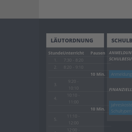
LÄUTORDNUNG
SCHUL
ANMELDUN
Stunde
Unterricht
Pausen
SCHULBES
1.
7:30 - 8:20
2.
8:20 - 9:10
10 Min.
Anmeldung
9:20 -
3.
10:10
FINANZIELL
10:10 -
4.
11:00
Jahreskoste
10 Min.
Schultypen
11:10 -
5.
12:00
12:00 -