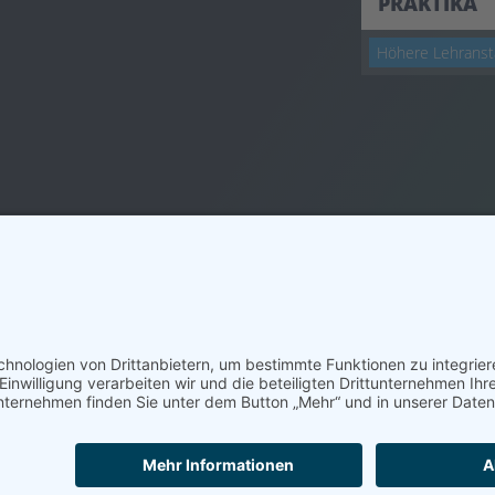
PRAKTIKA
Höhere Lehranst
ivomedia GmbH