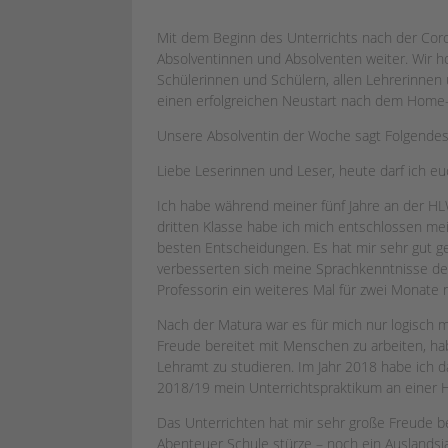
Mit dem Beginn des Unterrichts nach der Coro
Absolventinnen und Absolventen weiter. Wir h
Schülerinnen und Schülern, allen Lehrerinnen
einen erfolgreichen Neustart nach dem Home-
Unsere Absolventin der Woche sagt Folgendes
Liebe Leserinnen und Leser, heute darf ich e
Ich habe während meiner fünf Jahre an der H
dritten Klasse habe ich mich entschlossen mei
besten Entscheidungen. Es hat mir sehr gut gefa
verbesserten sich meine Sprachkenntnisse deu
Professorin ein weiteres Mal für zwei Monate n
Nach der Matura war es für mich nur logisch
Freude bereitet mit Menschen zu arbeiten, hab
Lehramt zu studieren. Im Jahr 2018 habe ich 
2018/19 mein Unterrichtspraktikum an einer H
Das Unterrichten hat mir sehr große Freude ber
Abenteuer Schule stürze – noch ein Auslandsja