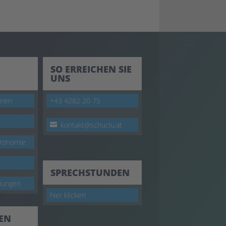
SO ERREICHEN SIE
UNS
onen
+43 4282 20 75
kontakt@schuclu.at
tronomie
SPRECHSTUNDEN
nungen
hier klicken
DEN