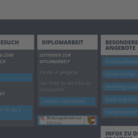
BESUCH
DIPLOMARBEIT
BESONDERE
ANGEBOTE
G ZUM
LEITFADEN ZUR
UCH
DIPLOMARBEIT
Zusatzqualifikati
Für die 4. Jahrgänge
Unsere Kostbar
Hier findet ihr alle Infos zur
Nachhaltige Gas
Diplomarbeit
ES
Starke Angebote
Leitfaden Diplomarbeit
n für alle 3
Stundenbezeich
INFOS ZU 