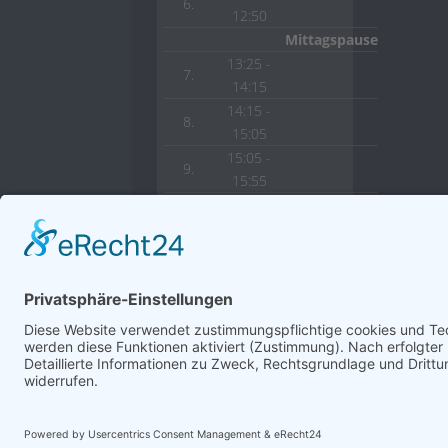
6.
12:50
Mittagspause
13:25 -
7.
14:15
14:15 -
8.
15:05
15:05 -
9.
15:55
15:55 -
10.
16:45
© 2022 HLW Hermagor
Powered by
Creat