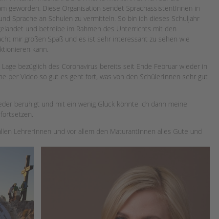
am geworden. Diese Organisation sendet SprachassistentInnen in
und Sprache an Schulen zu vermitteln. So bin ich dieses Schuljahr
gelandet und betreibe im Rahmen des Unterrichts mit den
cht mir großen Spaß und es ist sehr interessant zu sehen wie
ktionieren kann.
n Lage bezüglich des Coronavirus bereits seit Ende Februar wieder in
e per Video so gut es geht fort, was von den SchülerInnen sehr gut
wieder beruhigt und mit ein wenig Glück könnte ich dann meine
 fortsetzen.
, allen LehrerInnen und vor allem den MaturantInnen alles Gute und