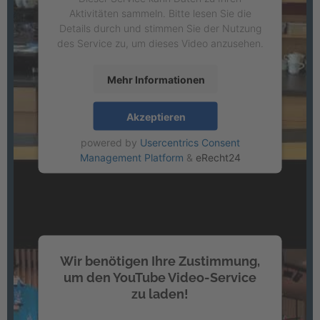
Aktivitäten sammeln. Bitte lesen Sie die
Details durch und stimmen Sie der Nutzung
des Service zu, um dieses Video anzusehen.
Mehr Informationen
Akzeptieren
powered by
Usercentrics Consent
Management Platform
&
eRecht24
Wir benötigen Ihre Zustimmung,
um den YouTube Video-Service
zu laden!