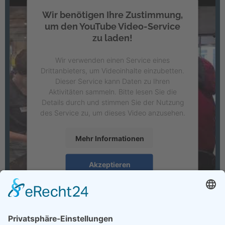
Wir benötigen Ihre Zustimmung,
um den YouTube Video-Service
zu laden!
Wir verwenden einen Service eines
Drittanbieters, um Videoinhalte einzubetten.
Dieser Service kann Daten zu Ihren
Aktivitäten sammeln. Bitte lesen Sie die
Details durch und stimmen Sie der Nutzung
des Service zu, um dieses Video anzusehen.
Mehr Informationen
Akzeptieren
powered by
Usercentrics Consent
Management Platform
&
eRecht24