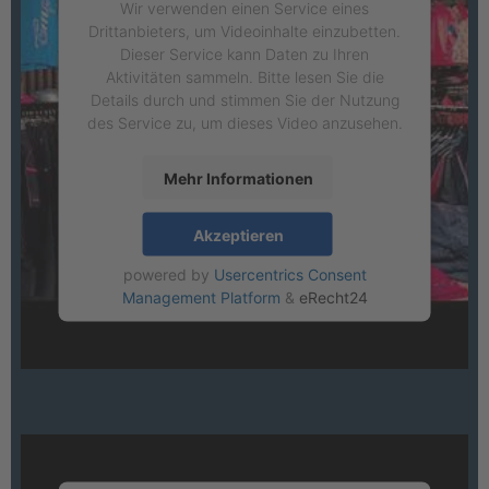
Wir verwenden einen Service eines
Drittanbieters, um Videoinhalte einzubetten.
Dieser Service kann Daten zu Ihren
Aktivitäten sammeln. Bitte lesen Sie die
Details durch und stimmen Sie der Nutzung
des Service zu, um dieses Video anzusehen.
Mehr Informationen
Akzeptieren
powered by
Usercentrics Consent
Management Platform
&
eRecht24