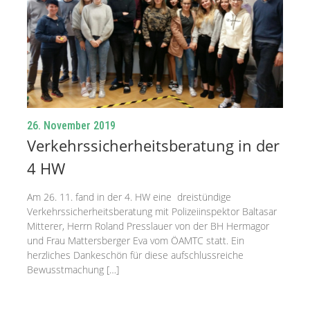
26. November 2019
Verkehrssicherheitsberatung in der
4 HW
Am 26. 11. fand in der 4. HW eine dreistündige
Verkehrssicherheitsberatung mit Polizeiinspektor Baltasar
Mitterer, Herrn Roland Presslauer von der BH Hermagor
und Frau Mattersberger Eva vom ÖAMTC statt. Ein
herzliches Dankeschön für diese aufschlussreiche
Bewusstmachung […]
weiterlesen