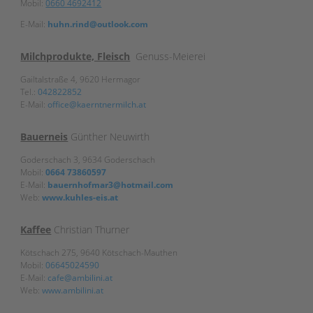
Mobil:
0660 4692412
E-Mail:
huhn.rind@outlook.com
Milchprodukte, Fleisch
Genuss-Meierei
Gailtalstraße 4, 9620 Hermagor
Tel.:
042822852
E-Mail:
office@kaerntnermilch.at
Bauerneis
Günther Neuwirth
Goderschach 3, 9634 Goderschach
Mobil:
0664 73860597
E-Mail:
bauernhofmar3@hotmail.com
Web:
www.kuhles-eis.at
Kaffee
Christian Thurner
Kötschach 275, 9640 Kötschach-Mauthen
Mobil:
06645024590
E-Mail:
cafe@ambilini.at
Web:
www.ambilini.at