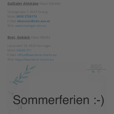
Gailtaler Almkäse
Klaus Kanzian
Stranigeralpe 1, 9633 Stranig
Mobil:
0650 3726174
E-Mail:
kkanzian@edu.aau.at
Web:
www.straniger-alm.at
Brot, Gebäck
Hans Moritz
Lassendorf 28, 9620 Hermagor
Mobil:
04286 311
E-Mail:
office@baeckerei-moritz.eu
Web:
https://baeckerei-moritz.eu