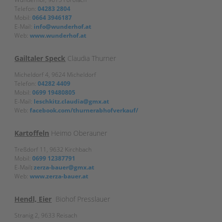
Telefon:
04283 2804
Mobil:
0664 3946187
E-Mail:
info@wunderhof.at
Web:
www.wunderhof.at
Gailtaler Speck
Claudia Thurner
Micheldorf 4, 9624 Micheldorf
Telefon:
04282 4409
Mobil:
0699 19480805
E-Mail:
leschkitz.claudia@gmx.at
Web:
facebook.com/thurnerabhofverkauf/
Kartoffeln
Heimo Oberauner
Treßdorf 11, 9632 Kirchbach
Mobil:
0699 12387791
E-Mail
:
zerza-bauer@gmx.at
Web:
www.zerza-bauer.at
Hendl, Eier
Biohof Presslauer
Stranig 2, 9633 Reisach