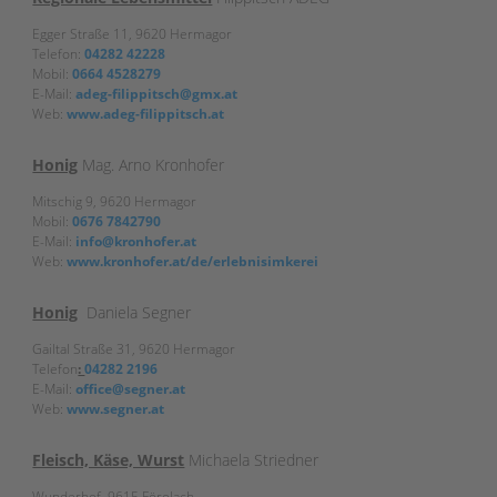
Egger Straße 11, 9620 Hermagor
Telefon:
04282 42228
Mobil:
0664 4528279
E-Mail:
adeg-filippitsch@gmx.at
Web:
www.adeg-filippitsch.at
Honig
Mag. Arno Kronhofer
Mitschig 9, 9620 Hermagor
Mobil:
0676 7842790
E-Mail:
info@kronhofer.at
Web:
www.kronhofer.at/de/erlebnisimkerei
Honig
Daniela Segner
Gailtal Straße 31, 9620 Hermagor
Telefon
:
04282 2196
E-Mail:
office@segner.at
Web:
www.segner.at
Fleisch, Käse, Wurst
Michaela Striedner
Wunderhof, 9615 Förolach