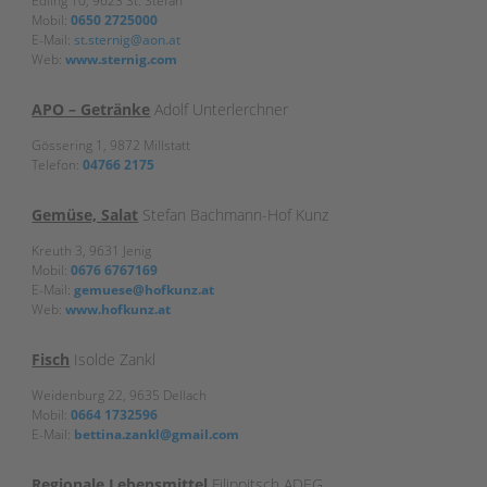
Edling 10, 9623 St. Stefan
Mobil:
0650 2725000
E-Mail:
st.sternig@aon.at
Web:
www.sternig.com
APO – Getränke
Adolf Unterlerchner
Gössering 1, 9872 Millstatt
Telefon:
04766 2175
Gemüse, Salat
Stefan Bachmann-Hof Kunz
Kreuth 3, 9631 Jenig
Mobil:
0676 6767169
E-Mail:
gemuese@hofkunz.at
Web:
www.hofkunz.at
Fisch
Isolde Zankl
Weidenburg 22, 9635 Dellach
Mobil:
0664 1732596
E-Mail:
bettina.zankl@gmail.com
Regionale Lebensmittel
Filippitsch ADEG