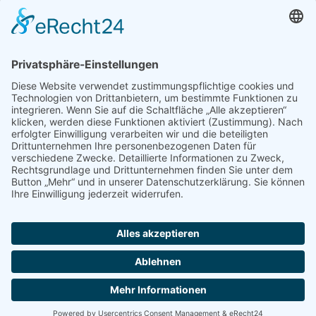
5. Dezember 2019
Wildworkshop der 3. HW
Am Freitag den 29. November 2019, durften wir zwei
passionierte Jägerinnen aus Bad Kleinkirchheim, Elia und
Petra Schneeweiß, bei uns an der Schule begrüßen. Die