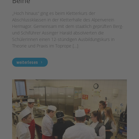
Beine
„Hoch hinaus“ ging es beim Kletterkurs der
Abschlussklassen in der Kletterhalle des Alpenverein
Hermagor. Gemeinsam mit dem staatlich geprüften Berg-
und Schiführer Assinger Harald absolvierten die
SchülerInnen einen 12-stündigen Ausbildungskurs in
Theorie und Praxis im Toprope […]
weiterlesen