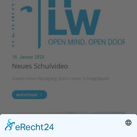
16. Januar 2020
Neues Schulvideo
Startet einen Rundgang durch unser Schulgebäude
weiterlesen