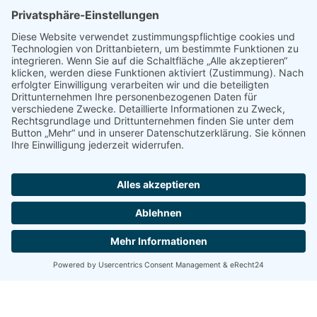
15. Januar 2020
Kreativer Workshop mit Ernst Wies
er
Am Donnerstag, 23. Jänner 2020 hielt Herr Ernst Wieser
von der gleichnamigen Malerei Wieser in Lassendorf im
Gitschtal einen Workshop in der EW. Den Schülerinnen
und Schülern wurde der Beruf des Malerei- und
Beschichtungstechnikers näher […]
weiterlesen