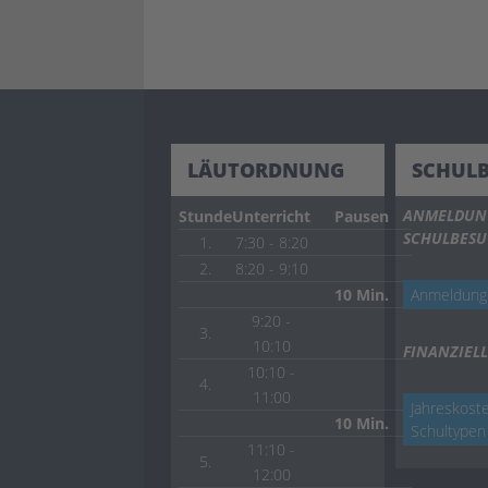
LÄUTORDNUNG
SCHUL
ANMELDUN
Stunde
Unterricht
Pausen
SCHULBES
1.
7:30 - 8:20
2.
8:20 - 9:10
10 Min.
Anmeldung
9:20 -
3.
10:10
FINANZIELL
10:10 -
4.
11:00
Jahreskoste
10 Min.
Schultypen
11:10 -
5.
12:00