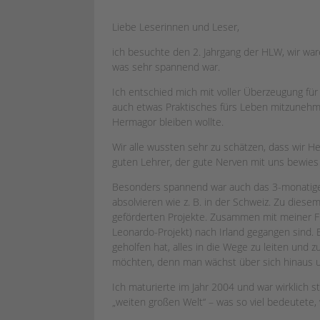
Liebe Leserinnen und Leser,
ich besuchte den 2. Jahrgang der HLW, wir wa
was sehr spannend war.
Ich entschied mich mit voller Überzeugung fü
auch etwas Praktisches fürs Leben mitzunehme
Hermagor bleiben wollte.
Wir alle wussten sehr zu schätzen, dass wir 
guten Lehrer, der gute Nerven mit uns bewie
Besonders spannend war auch das 3-monatige 
absolvieren wie z. B. in der Schweiz. Zu dies
geförderten Projekte. Zusammen mit meiner Fr
Leonardo-Projekt) nach Irland gegangen sind. E
geholfen hat, alles in die Wege zu leiten und z
möchten, denn man wächst über sich hinaus und
Ich maturierte im Jahr 2004 und war wirklich 
„weiten großen Welt“ – was so viel bedeutete,