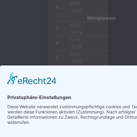
12:00 -
6.
12:50
Mittagspause
13:25 -
7.
14:15
14:15 -
8.
15:05
15:05 -
9.
15:55
15:55 -
10.
16:45
© 2022 HLW Hermagor
Powered by
Creat