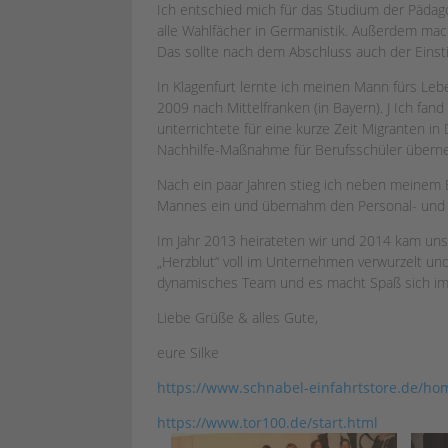
Ich entschied mich für das Studium der Pädag
alle Wahlfächer in Germanistik. Außerdem mach
Das sollte nach dem Abschluss auch der Einst
In Klagenfurt lernte ich meinen Mann fürs L
2009 nach Mittelfranken (in Bayern). J Ich fan
unterrichtete für eine kurze Zeit Migranten in
Nachhilfe-Maßnahme für Berufsschüler über
Nach ein paar Jahren stieg ich neben meinem 
Mannes ein und übernahm den Personal- und 
Im Jahr 2013 heirateten wir und 2014 kam uns
„Herzblut“ voll im Unternehmen verwurzelt und
dynamisches Team und es macht Spaß sich im
Liebe Grüße & alles Gute,
eure Silke
https://www.schnabel-einfahrtstore.de/ho
https://www.tor100.de/start.html