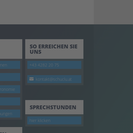
SO ERREICHEN SIE
UNS
onen
+43 4282 20 75
kontakt@schuclu.at
tronomie
SPRECHSTUNDEN
nungen
hier klicken