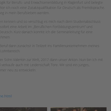
ogik für Berufs- und Erwachsenenbildung in Klagenfurt und belegte
te ich noch eine Zusatzqualifikation für Deutsch als Fremdsprache.
ieg in mein Berufsleben werden.
eben kennen und so verschlug es mich nach dem Studienabschluss
d sofort eine Arbeit im „Beruflichen Fortbildungszentrum“ und
 Deutsch. Kurz danach konnte ich die Seminarleitung für eine
nehmen.
Beruf dann zunächst in Teilzeit ins Familienunternehmen meines
Lohnbereich.
er Sohn Valentin zur Welt, 2017 dann unser Anton. Nun bin ich mit
 verkaufe auch mit Leidenschaft Tore. Wir sind ein junges,
mer neu zu entwickeln.
me.html