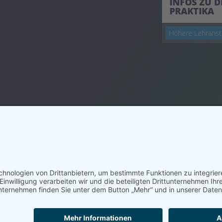
INFOS ZU 
PRAKTIKA
Höhere Lehranst
ivomedia GmbH