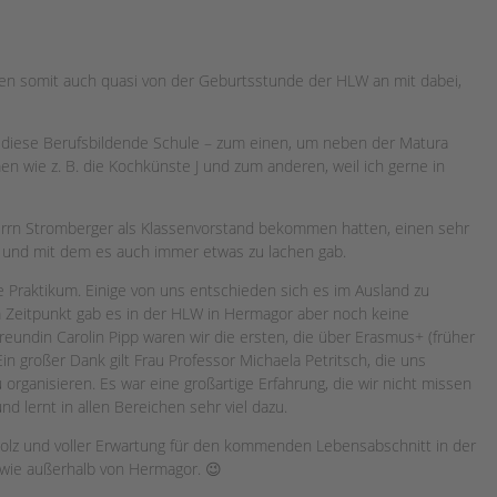
ren somit auch quasi von der Geburtsstunde der HLW an mit dabei,
r diese Berufsbildende Schule – zum einen, um neben der Matura
n wie z. B. die Kochkünste J und zum anderen, weil ich gerne in
Herrn Stromberger als Klassenvorstand bekommen hatten, einen sehr
s und mit dem es auch immer etwas zu lachen gab.
Praktikum. Einige von uns entschieden sich es im Ausland zu
em Zeitpunkt gab es in der HLW in Hermagor aber noch keine
eundin Carolin Pipp waren wir die ersten, die über Erasmus+ (früher
in großer Dank gilt Frau Professor Michaela Petritsch, die uns
u organisieren. Es war eine großartige Erfahrung, die wir nicht missen
 lernt in allen Bereichen sehr viel dazu.
stolz und voller Erwartung für den kommenden Lebensabschnitt in der
 wie außerhalb von Hermagor. 😉