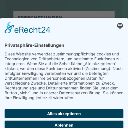
SPRECHSTUNDEN
hier klicken
© 2022 HLW Hermagor
Powered by
Creativomedia GmbH
Impressum
Datenschutz