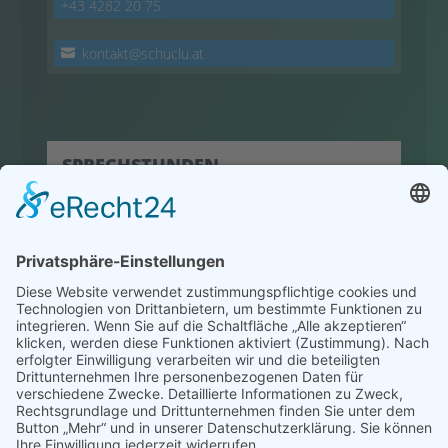
+43 4282 20 75
kontakt@schuclu.at
SPRECHSTUNDEN
hier klicken
© 2022 HLW Hermagor
Powered by
Creativomedia GmbH