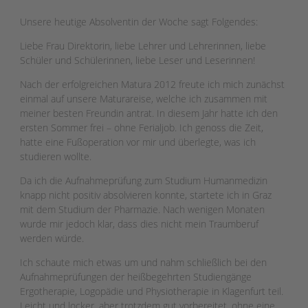
Unsere heutige Absolventin der Woche sagt Folgendes:
Liebe Frau Direktorin, liebe Lehrer und Lehrerinnen, liebe
Schüler und Schülerinnen, liebe Leser und Leserinnen!
Nach der erfolgreichen Matura 2012 freute ich mich zunächst
einmal auf unsere Maturareise, welche ich zusammen mit
meiner besten Freundin antrat. In diesem Jahr hatte ich den
ersten Sommer frei – ohne Ferialjob. Ich genoss die Zeit,
hatte eine Fußoperation vor mir und überlegte, was ich
studieren wollte.
Da ich die Aufnahmeprüfung zum Studium Humanmedizin
knapp nicht positiv absolvieren konnte, startete ich in Graz
mit dem Studium der Pharmazie. Nach wenigen Monaten
wurde mir jedoch klar, dass dies nicht mein Traumberuf
werden würde.
Ich schaute mich etwas um und nahm schließlich bei den
Aufnahmeprüfungen der heißbegehrten Studiengänge
Ergotherapie, Logopädie und Physiotherapie in Klagenfurt teil.
Leicht und locker, aber trotzdem gut vorbereitet, ohne eine