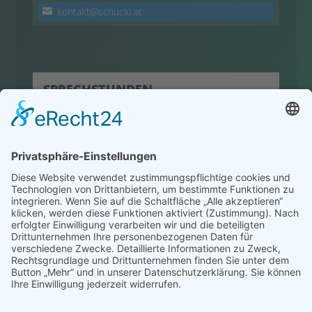
kontakt@schuclu.at
SPRECHSTUNDEN
hier klicken
© 2022 HLW Hermagor
Powered by
Creativomedia GmbH
Impressum