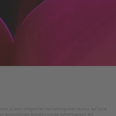
s
ehört zu einer erfolgreichen Vermarktung eines Buches. Auf Social
zen, ansprechender gestalten und die Aufmerksamkeit des