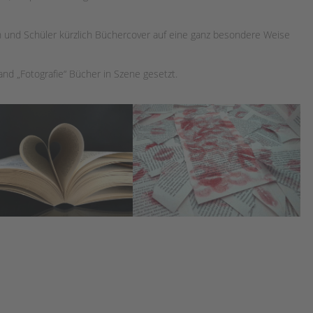
und Schüler kürzlich Büchercover auf eine ganz besondere Weise
and „Fotografie“ Bücher in Szene gesetzt.