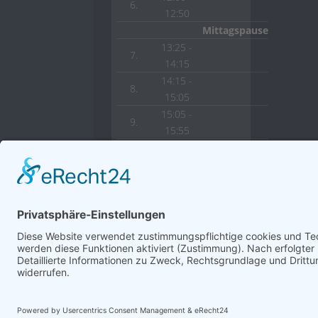
6.
12:50
Mittagspause
13:25 -
7.
14:15
14:15 -
8.
15:05
15:05 -
9.
15:55
15:55 -
10.
16:45
© 2022 HLW Hermagor
Powered by
Creat