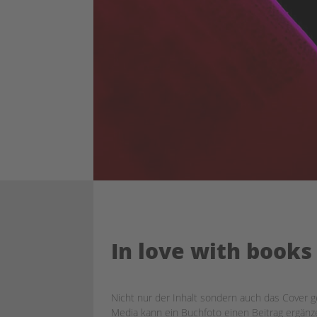
In love with book
Nicht nur der Inhalt sondern auch das Cover g
Media kann ein Buchfoto einen Beitrag ergän