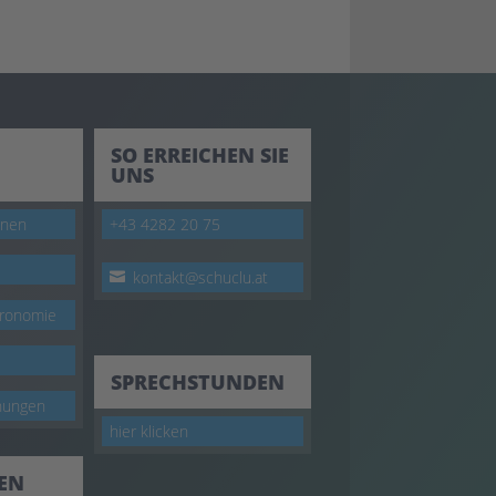
SO ERREICHEN SIE
UNS
onen
+43 4282 20 75
kontakt@schuclu.at
tronomie
SPRECHSTUNDEN
nungen
hier klicken
DEN