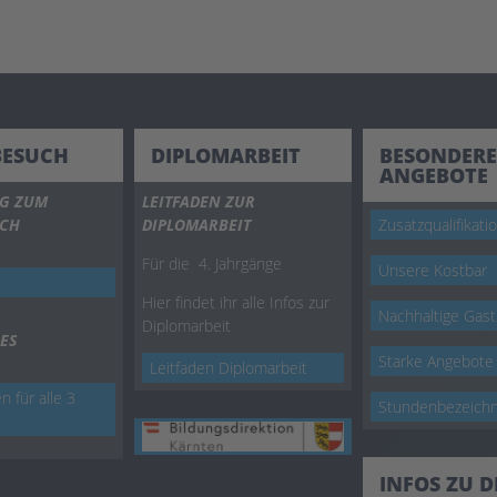
BESUCH
DIPLOMARBEIT
BESONDERE
ANGEBOTE
G ZUM
LEITFADEN ZUR
UCH
DIPLOMARBEIT
Zusatzqualifikati
Für die 4. Jahrgänge
Unsere Kostbar
Hier findet ihr alle Infos zur
Nachhaltige Gas
Diplomarbeit
ES
Starke Angebote
Leitfaden Diplomarbeit
n für alle 3
Stundenbezeich
INFOS ZU 