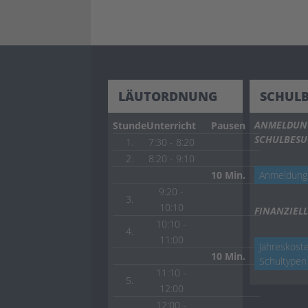
LÄUTORDNUNG
SCHUL
ANMELDUN
Stunde
Unterricht
Pausen
SCHULBES
1.
7:30 - 8:20
2.
8:20 - 9:10
10 Min.
Anmeldung
9:20 -
3.
10:10
FINANZIELL
10:10 -
4.
11:00
Jahreskoste
10 Min.
Schultypen
11:10 -
5.
12:00
12:00 -