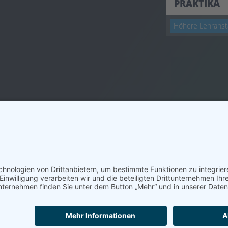
PRAKTIKA
Höhere Lehranst
ivomedia GmbH