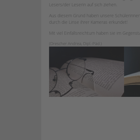
Lesers/der Leserin auf sich ziehen.
Aus diesem Grund haben unsere Schülerinnen 
durch die Linse ihrer Kameras erkundet!
Mit viel Einfallsreichtum haben sie im Gegenst
(Drescher Andrea, Dipl.-Päd.)