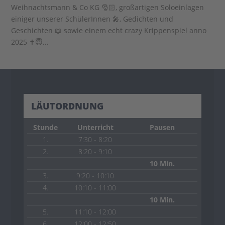
Weihnachtsmann & Co KG 🎅🏻, großartigen Soloeinlagen
einiger unserer SchülerInnen 🎤, Gedichten und
Geschichten 📖 sowie einem echt crazy Krippenspiel anno
2025 ✝️😇...
LÄUTORDNUNG
Stunde
Unterricht
Pausen
1.
7:30 - 8:20
2.
8:20 - 9:10
10 Min.
3.
9:20 - 10:10
4.
10:10 - 11:00
10 Min.
5.
11:10 - 12:00
6.
12:00 - 12:50