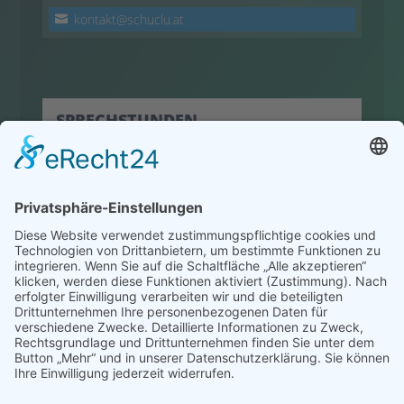
kontakt@schuclu.at
SPRECHSTUNDEN
hier klicken
© 2022 HLW Hermagor
Powered by
Creativomedia GmbH
Impressum