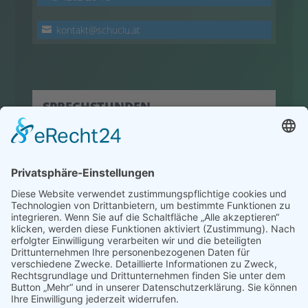
kontakt@schuclu.at
SPRECHSTUNDEN
hier klicken
© 2022 HLW Hermagor
Powered by
Creativomedia GmbH