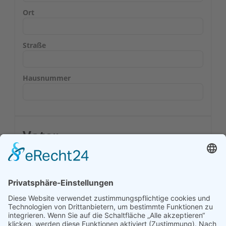
Ort
Straße
Hausnummer
Vater
Familienname
Vorname
Geburtsdatum