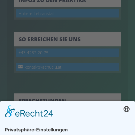
INFOS ZU DEN PRAKTIKA
Höhere Lehranstalt
SO ERREICHEN SIE UNS
+43 4282 20 75
kontakt@schuclu.at
SPRECHSTUNDEN
hier klicken