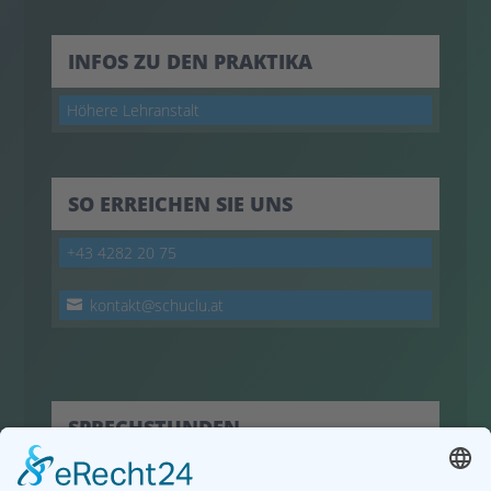
INFOS ZU DEN PRAKTIKA
Höhere Lehranstalt
SO ERREICHEN SIE UNS
+43 4282 20 75
kontakt@schuclu.at
SPRECHSTUNDEN
hier klicken