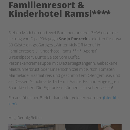
Familienresort &
Kinderhotel Ramsi****
Sieben Mädchen und zwei Burschen unserer 3HW unter der
Leitung von Dipl. Pädagogin
Sonja Panreck
kreierten für etwa
60 Gäste ein großartiges „Winter Kick-Off Menü“ im
Familienresort & Kinderhotel Ramsi****: Aperitif
„Preiselpeter“, Bunte Salate vom Buffet,
Pastinakencremesuppe mit Blätterteigstangerln, Gebackene
Maishühnerbrust oder Linsenschnitzel mit Kirsch-Tomaten-
Marmelade, Basmatireis und geschmortem Ofengemüse, und
als Dessert Schokolade-Tarte mit Vanille-Eis und eingelegten
Sauerkirschen. Die Ergebnisse können sich sehen lassen!
Ein ausführlicher Bericht kann hier gelesen werden:
(hier klic
ken)
Mag. Dertnig Bettina