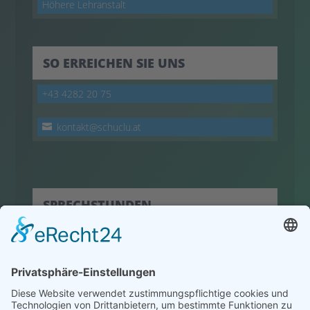
Höhere Lehranstalt
SO ERREICHEN SIE UNS
+43 4282 20 75
kontakt@schuclu.at
SPRECHSTUNDEN
hier klicken