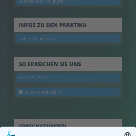
Stundenbezeichnungen
INFOS ZU DEN PRAKTIKA
Höhere Lehranstalt
SO ERREICHEN SIE UNS
+43 4282 20 75
kontakt@schuclu.at
SPRECHSTUNDEN