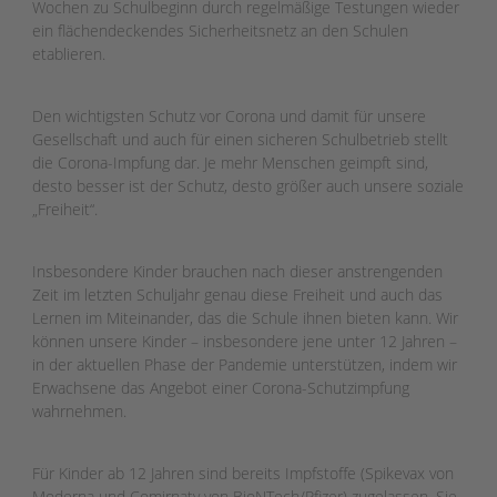
Wochen zu Schulbeginn durch regelmäßige Testungen wieder
ein flächendeckendes Sicherheitsnetz an den Schulen
etablieren.
Den wichtigsten Schutz vor Corona und damit für unsere
Gesellschaft und auch für einen sicheren Schulbetrieb stellt
die Corona-Impfung dar. Je mehr Menschen geimpft sind,
desto besser ist der Schutz, desto größer auch unsere soziale
„Freiheit“.
Insbesondere Kinder brauchen nach dieser anstrengenden
Zeit im letzten Schuljahr genau diese Freiheit und auch das
Lernen im Miteinander, das die Schule ihnen bieten kann. Wir
können unsere Kinder – insbesondere jene unter 12 Jahren –
in der aktuellen Phase der Pandemie unterstützen, indem wir
Erwachsene das Angebot einer Corona-Schutzimpfung
wahrnehmen.
Für Kinder ab 12 Jahren sind bereits Impfstoffe (Spikevax von
Moderna und Comirnaty von BioNTech/Pfizer) zugelassen. Sie