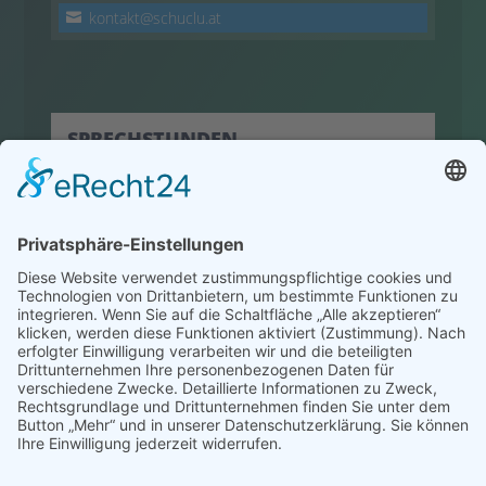
kontakt@schuclu.at
SPRECHSTUNDEN
hier klicken
© 2022 HLW Hermagor
Powered by
Creativomedia GmbH
Impressum